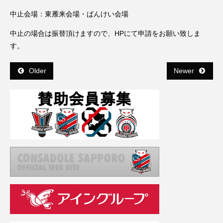
チーム紹介
中止会場：東雁来会場・ばんけい会場
バドミントン
中止の場合は振替頂けますので、HPにて申請をお願い致しま
す。
トップ
お知らせ
Older
Newer
選手ブログ
パートナー
カーリング
月下美人
社団概要
賛助会員