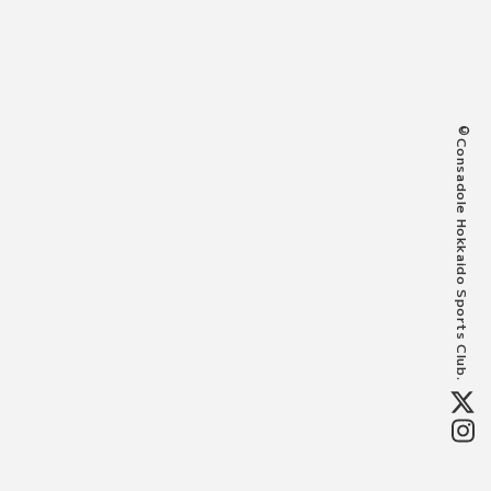
©Consadole Hokkaido Sports Club.