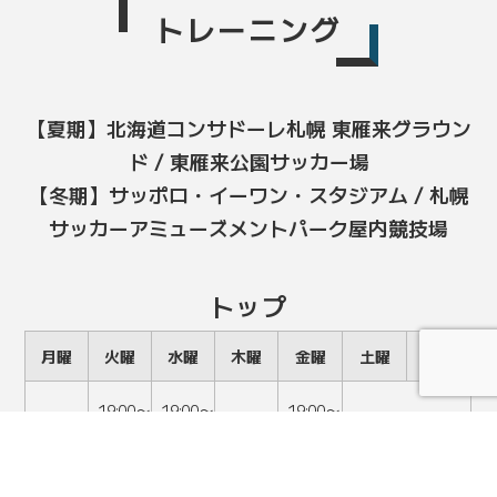
トレーニング
【夏期】北海道コンサドーレ札幌 東雁来グラウン
ド / 東雁来公園サッカー場
【冬期】サッポロ・イーワン・スタジアム / 札幌
サッカーアミューズメントパーク屋内競技場
トップ
月曜
火曜
水曜
木曜
金曜
土曜
日曜
19:00〜
19:00〜
19:00〜
OFF
OFF
試合／練習
21:00
21:00
21:00
※木曜は、土曜・日曜の試合スケジュールにより変動の