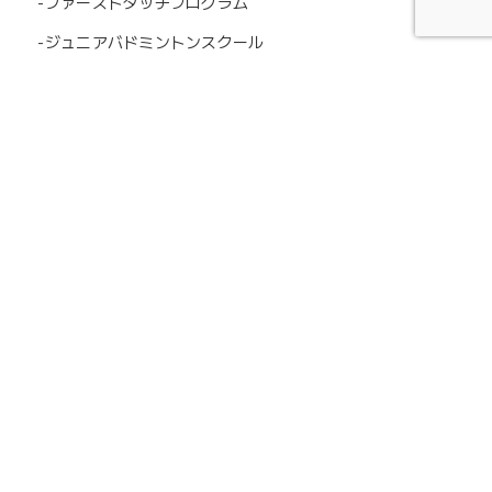
-ファーストタッチプログラム
-ジュニアバドミントンスクール
-大人のバドミントンスクール
-月下美人
チーム
-女子サッカー
・選手・スタッフ一覧
・スケジュール
-バドミントン
・選手・スタッフ一覧
・スケジュール
-カーリング
ニュース