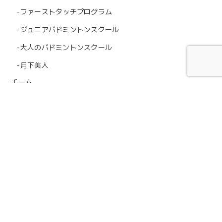
-ファーストタッチプログラム
-ジュニアバドミントンスクール
-大人のバドミントンスクール
-月下美人
チーム
-女子サッカー
・選手・スタッフ一覧
・スケジュール
-バドミントン
・選手・スタッフ一覧
・スケジュール
-カーリング